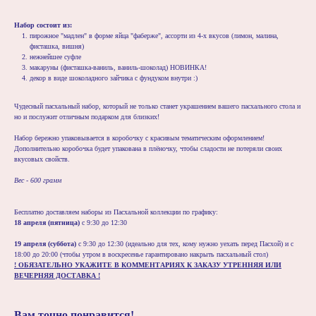
Набор состоит из:
пирожное "мадлен" в форме яйца "фаберже", ассорти из 4-х вкусов (лимон, малина,
фисташка, вишня)
нежнейшее суфле
макаруны (фисташка-ваниль, ваниль-шоколад) НОВИНКА!
декор в виде шоколадного зайчика с фундуком внутри :)
Чудесный пасхальный набор, который не только станет украшением вашего пасхального стола и
но и послужит отличным подарком для близких!
Набор бережно упаковывается в коробочку с красивым тематическим оформлением!
Дополнительно коробочка будет упакована в плёночку, чтобы сладости не потеряли своих
вкусовых свойств.
Вес - 600 грамм
Бесплатно доставляем наборы из Пасхальной коллекции по графику:
18 апреля (пятница)
с 9:30 до 12:30
19 апреля (суббота)
с 9:30 до 12:30 (идеально для тех, кому нужно уехать перед Пасхой) и с
18:00 до 20:00 (чтобы утром в воскресенье гарантировано накрыть пасхальный стол)
! ОБЯЗАТЕЛЬНО УКАЖИТЕ В КОММЕНТАРИЯХ К ЗАКАЗУ УТРЕННЯЯ ИЛИ
ВЕЧЕРНЯЯ ДОСТАВКА !
Вам точно понравится!